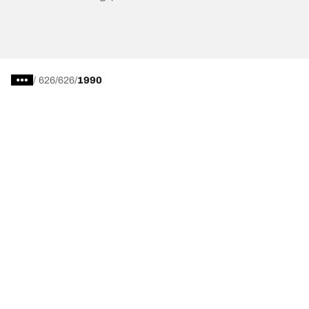
/
626
626
1990
Wähle den passenden Reifen
Unsere aktuelle Reifenempfehlung
We are BFGoodrich
Hilfe & Tipps