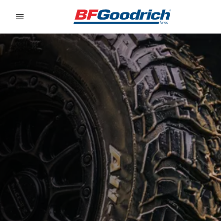
Go to page content
Go to page navigation