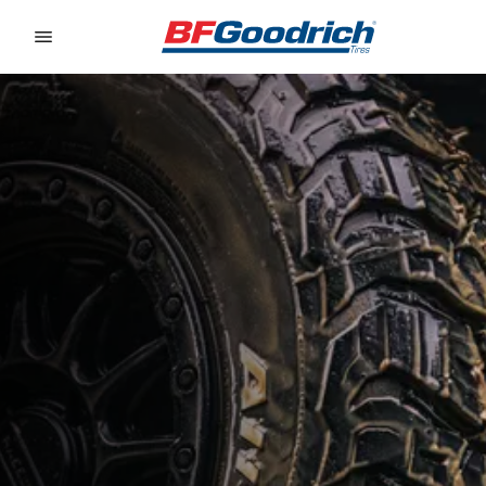
Go to page content
Go to page navigation