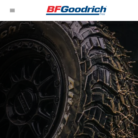
Go to page content
Go to page navigation