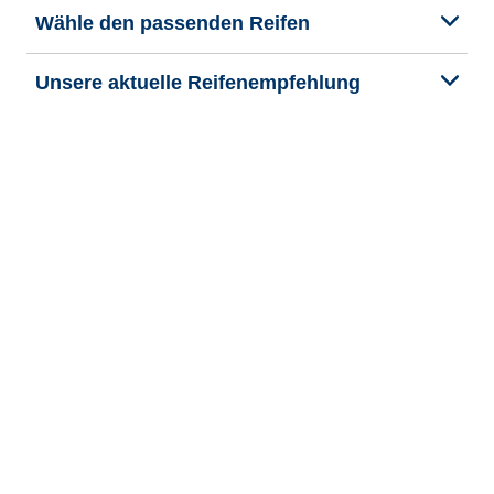
Wähle den passenden Reifen
Unsere aktuelle Reifenempfehlung
We are BFGoodrich
Hilfe & Tipps
Impressum
Datenschutzrichtlinie
Cookie-Richtlinie
Rechtliche Hinweise
Allgemeine Geschäftsbedingungen
Barrierefreiheit
Veroeffentlichung und Bearbeitung Bekanntmachung