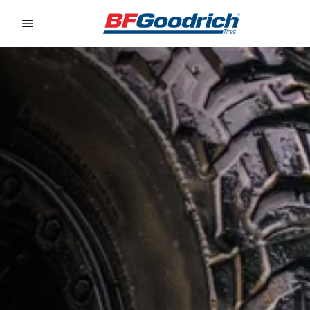
Go to page content
Go to page navigation