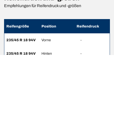
Empfehlungen für Reifendruck und -größen
Reifengröße
Position
Reifendruck
235/45 R 18 94V
Vorne
-
235/45 R 18 94V
Hinten
-
235/45 R 18 94Y
Vorne
-
235/45 R 18 94Y
Hinten
-
235/40 R 19 96Y
Vorne
-
265/35 R 19 94Y
Hinten
-