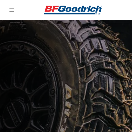
Go to page content
Go to page navigation