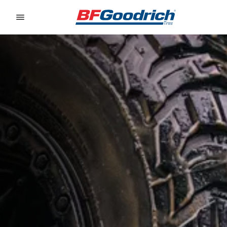
Go to page content
Go to page navigation