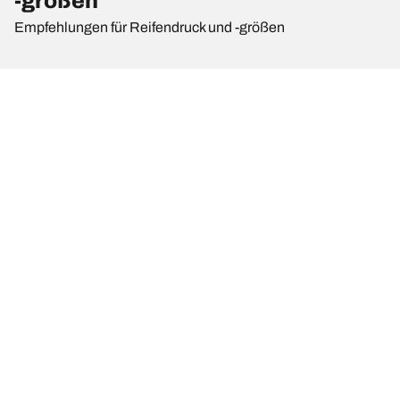
-größen
Empfehlungen für Reifendruck und -größen
Reifengröße
Position
Reifendruck
255/35 R 19
Vorne
-
96(Y)
335/30 R 20
Hinten
-
104(Y)
255/30 R 20
Vorne
-
92(Y)
355/25 R 21
Hinten
-
107(Y)