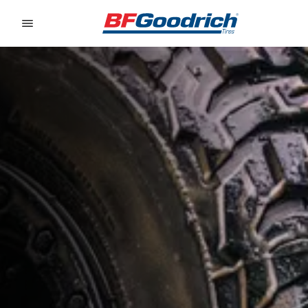
Go to page content
Go to page navigation