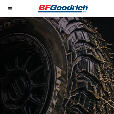
Go to page content
Go to page navigation