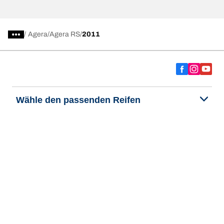
/
Agera
Agera RS
2011
Wähle den passenden Reifen
Unsere aktuelle Reifenempfehlung
We are BFGoodrich
Hilfe & Tipps