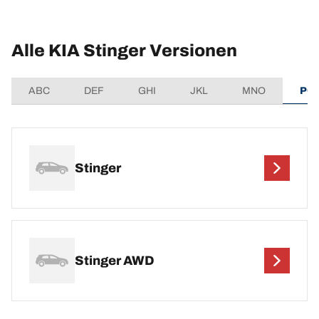
Alle KIA Stinger Versionen
ABC
DEF
GHI
JKL
MNO
PQ
Stinger
Stinger AWD