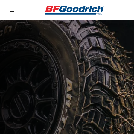
Go to page content
Go to page navigation