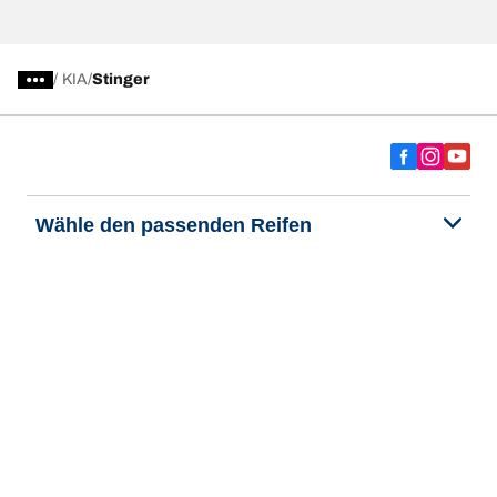
/
KIA
Stinger
Wähle den passenden Reifen
Unsere aktuelle Reifenempfehlung
We are BFGoodrich
Hilfe & Tipps