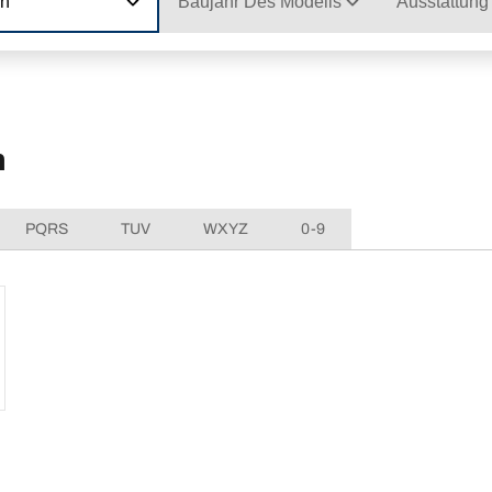
on
Baujahr Des Modells
Ausstattung
n
PQRS
TUV
WXYZ
0-9