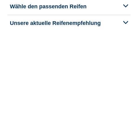
Wähle den passenden Reifen
Unsere aktuelle Reifenempfehlung
We are BFGoodrich
Hilfe & Tipps
Impressum
Datenschutzrichtlinie
Cookie-Richtlinie
Rechtliche Hinweise
Allgemeine Geschäftsbedingungen
Barrierefreiheit
Veroeffentlichung und Bearbeitung Bekanntmachung