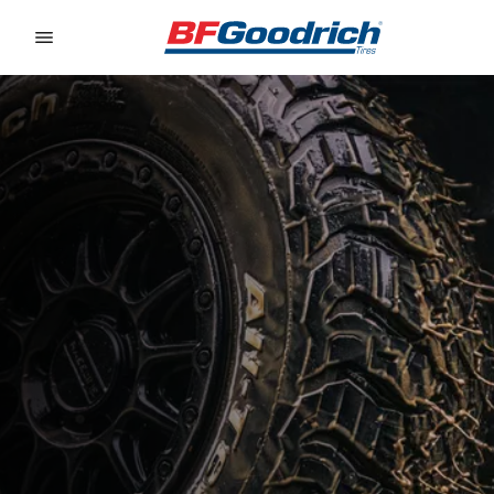
Go to page content
Go to page navigation