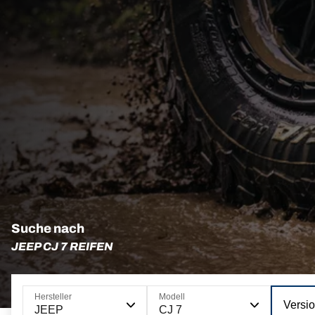
Suche nach
JEEP CJ 7 REIFEN
Hersteller
Modell
Versi
JEEP
CJ 7