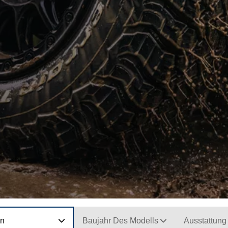
on
Baujahr Des Modells
Ausstattung