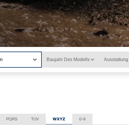
on
Baujahr Des Modells
Ausstattung
PQRS
TUV
WXYZ
0-9