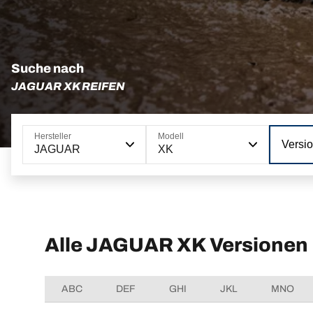
Suche nach
JAGUAR XK REIFEN
Hersteller
Modell
Versi
JAGUAR
XK
Alle JAGUAR XK Versionen
ABC
DEF
GHI
JKL
MNO