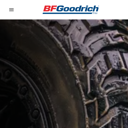
Go to page content
Go to page navigation