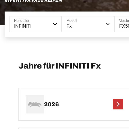
INFINITI FX FX50 REIFEN
Hersteller
Modell
Versi
INFINITI
Fx
FX5
Jahre für INFINITI Fx
2026