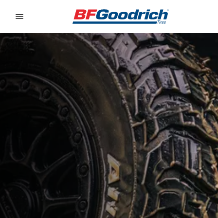
Go to page content
Go to page navigation