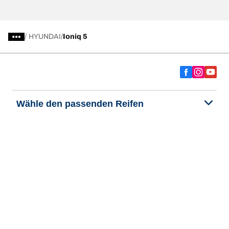
/
HYUNDAI
Ioniq 5
Wähle den passenden Reifen
Unsere aktuelle Reifenempfehlung
We are BFGoodrich
Hilfe & Tipps