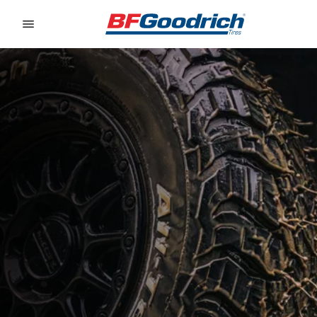
Go to page content
Go to page navigation