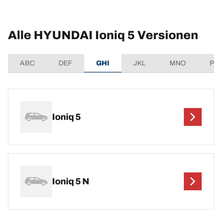
Alle HYUNDAI Ioniq 5 Versionen
ABC
DEF
GHI
JKL
MNO
PQ
Ioniq 5
Ioniq 5 N