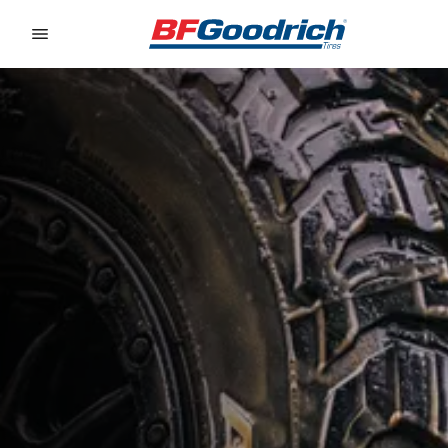
Go to page content
Go to page navigation