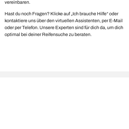
vereinbaren.
Hast du noch Fragen? Klicke auf „Ich brauche Hilfe“ oder
kontaktiere uns über den virtuellen Assistenten, per E-Mail
oder per Telefon. Unsere Experten sind für dich da, um dich
optimal bei deiner Reifensuche zu beraten.
Rechtliche Hinweise
Die aufgeführten Tragfähigkeits- und/oder
Geschwindigkeitsindizes können geringfügig von der auf dem
Fahrzeugschild angegebenen Originalgröße abweichen. Als
qualifizierter Fachmann wird dein Reifenhändler dich bei folgenden