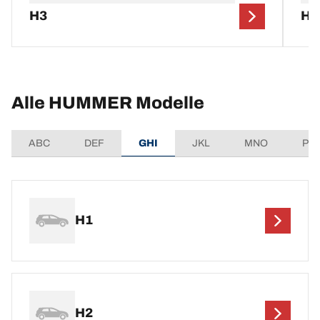
H3
H1
Alle HUMMER Modelle
ABC
DEF
GHI
JKL
MNO
PQ
H1
H2