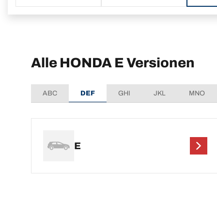
Alle HONDA E Versionen
ABC
DEF
GHI
JKL
MNO
E