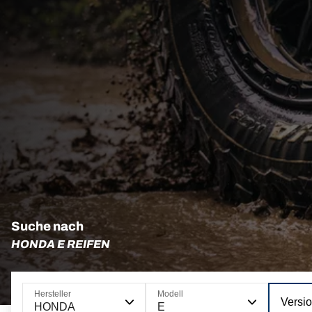
Suche nach
HONDA E REIFEN
Hersteller
Modell
Versi
HONDA
E