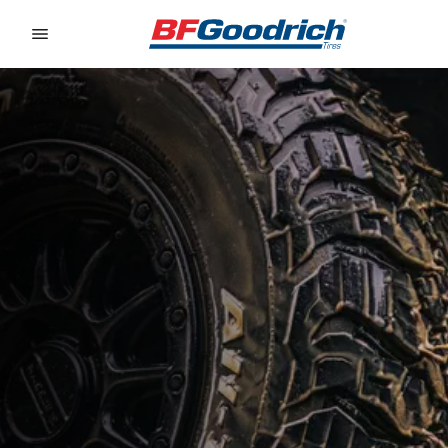
Go to page content
Go to page navigation