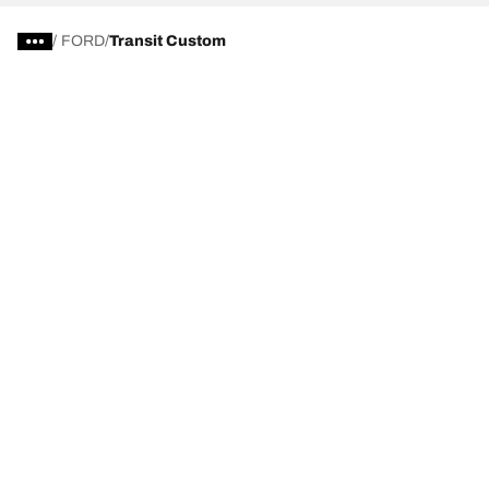
/
FORD
Transit Custom
Wähle den passenden Reifen
Unsere aktuelle Reifenempfehlung
We are BFGoodrich
Hilfe & Tipps
Impressum
Datenschutzrichtlinie