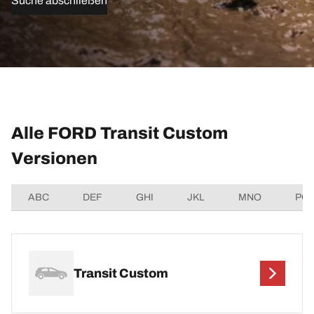
Suche abschließen
Alle FORD Transit Custom
Versionen
ABC
DEF
GHI
JKL
MNO
PQ
Transit Custom