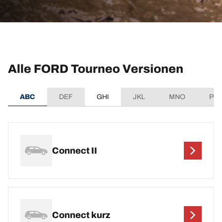
Alle FORD Tourneo Versionen
ABC
DEF
GHI
JKL
MNO
PQ
Connect II
Connect kurz