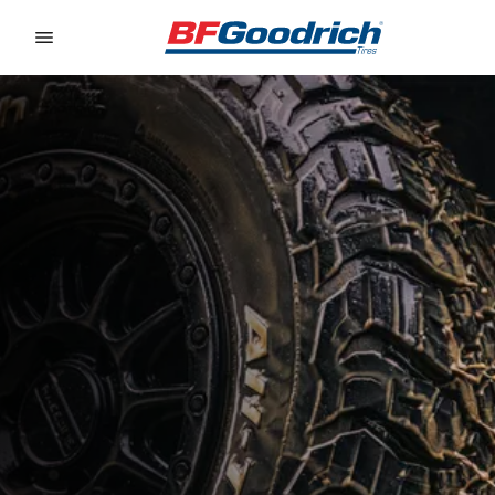
Go to page content
Go to page navigation