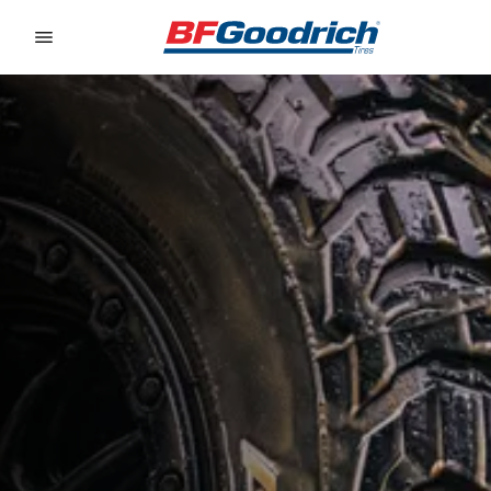
Go to page content
Go to page navigation