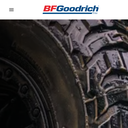
Go to page content
Go to page navigation