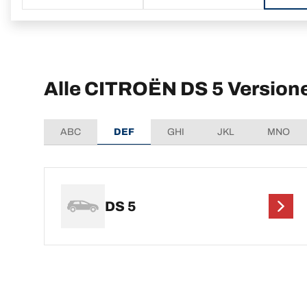
Alle CITROËN DS 5 Version
ABC
DEF
GHI
JKL
MNO
DS 5