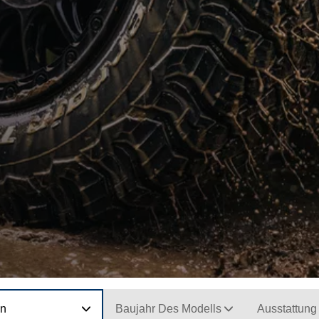
on
Baujahr Des Modells
Ausstattung