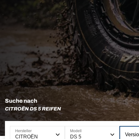
Suche nach
CITROËN DS 5 REIFEN
Hersteller
Modell
Versi
CITROËN
DS 5