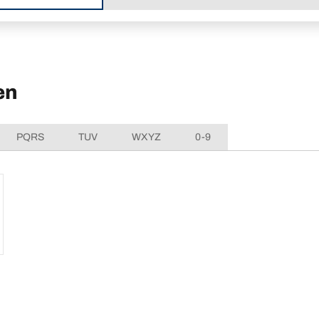
en
PQRS
TUV
WXYZ
0-9