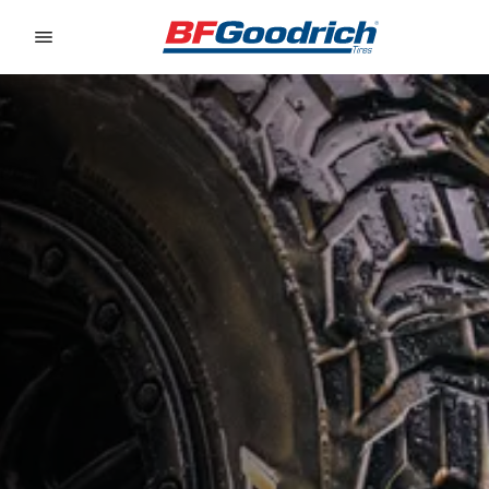
Go to page content
Go to page navigation