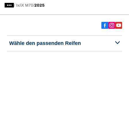
/
Ix
iX M70
2025
Wähle den passenden Reifen
Unsere aktuelle Reifenempfehlung
We are BFGoodrich
Hilfe & Tipps
Impressum
Datenschutzrichtlinie