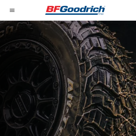
Go to page content
Go to page navigation