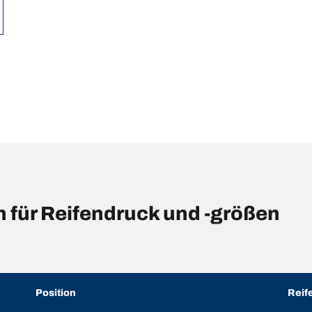
für Reifendruck und -größen
Position
Reif