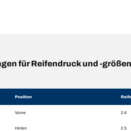
gen für Reifendruck und -größe
Position
Reif
Vorne
2.6
Hinten
2.5