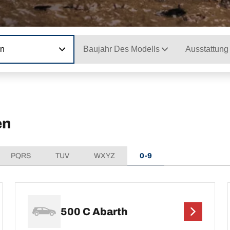
on
Baujahr Des Modells
Ausstattung
en
PQRS
TUV
WXYZ
0-9
500 C Abarth