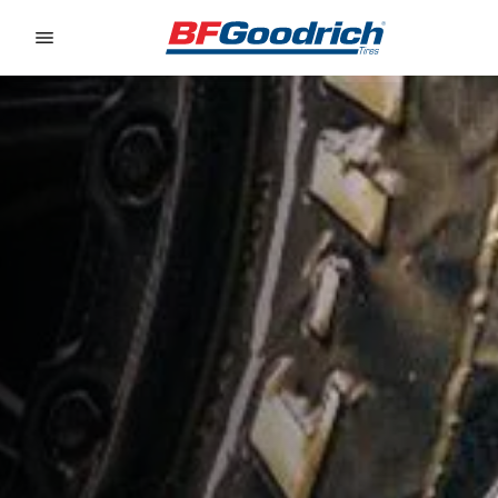
Go to page content
Go to page navigation