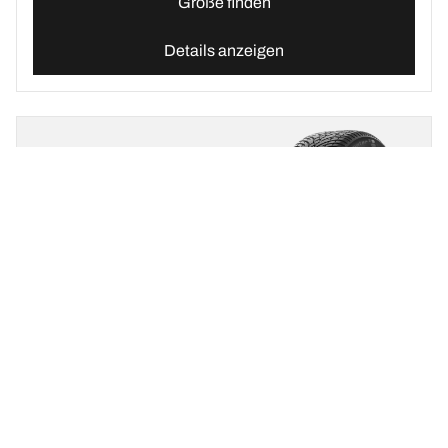
Größe finden
Details anzeigen
BFGOODRICH
G-FORCE WINTER2
SUV
Neu
Winterreifen
3PMSF
M+S
Alltagsautos und SUV
Mache den Winter zu deinem Erlebnis
Größe finden