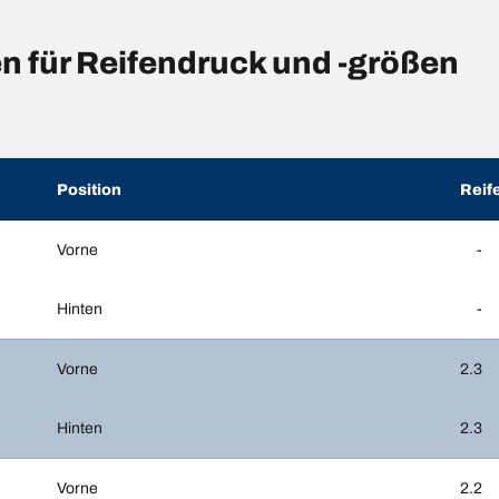
 für Reifendruck und -größen
Position
Reif
Vorne
-
Hinten
-
Vorne
2.3
Hinten
2.3
Vorne
2.2