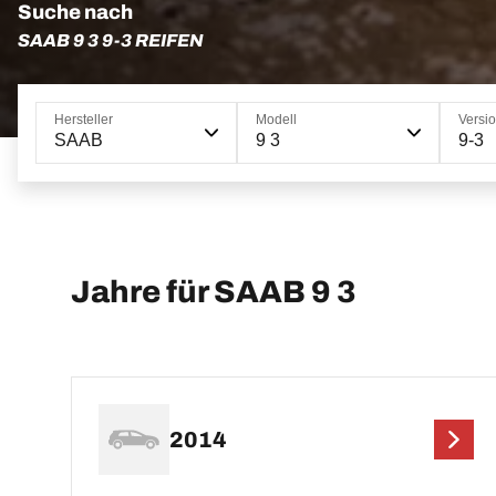
Suche nach
SAAB 9 3 9-3 REIFEN
Hersteller
Modell
Versi
SAAB
9 3
9-3
Jahre für SAAB 9 3
2014