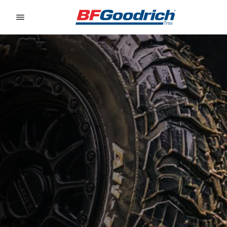
Go to page content
Go to page navigation