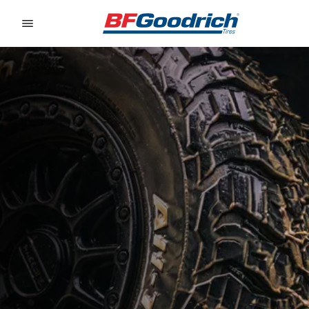
Go to page content
Go to page navigation