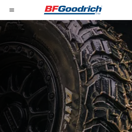
Go to page content
Go to page navigation