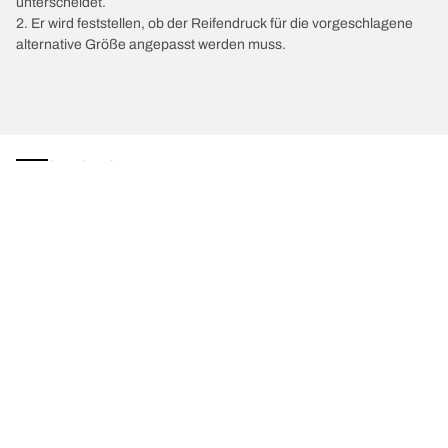
unterscheidet.
2. Er wird feststellen, ob der Reifendruck für die vorgeschlagene
alternative Größe angepasst werden muss.
/
205
205
1991
Wähle den passenden Reifen
Unsere aktuelle Reifenempfehlung
We are BFGoodrich