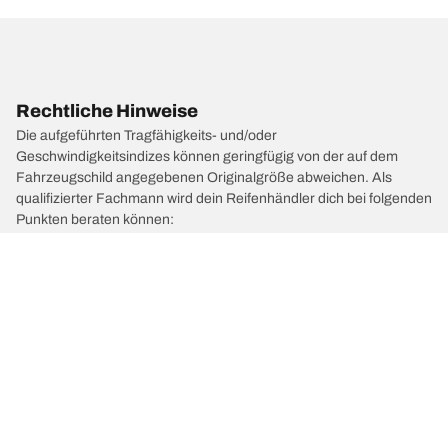
Rechtliche Hinweise
Die aufgeführten Tragfähigkeits- und/oder
Geschwindigkeitsindizes können geringfügig von der auf dem
Fahrzeugschild angegebenen Originalgröße abweichen. Als
qualifizierter Fachmann wird dein Reifenhändler dich bei folgenden
Punkten beraten können:
1. Er informiert dich, wenn sich der Tragfähigkeits- und/oder der
Geschwindigkeitsindex der Ersatzreifen von dem der Originalreifen
unterscheidet.
2. Er wird feststellen, ob der Reifendruck für die vorgeschlagene
alternative Größe angepasst werden muss.
/
205
205
1983