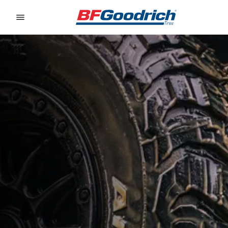
Go to page content
Go to page navigation