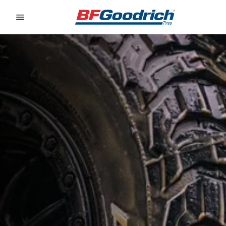
Go to page content
Go to page navigation