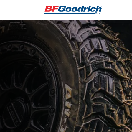
Go to page content
Go to page navigation