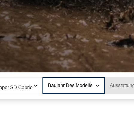
Baujahr Des Modells
Ausstattun
oper SD Cabrio