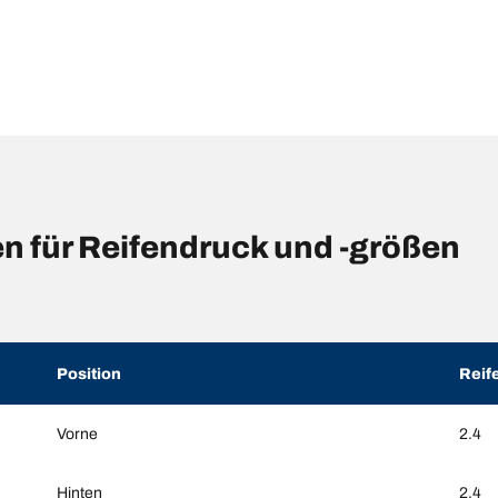
n für Reifendruck und -größen
Position
Reif
Vorne
2.4
Hinten
2.4