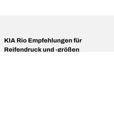
KIA Rio Empfehlungen für
Reifendruck und -größen
Empfehlungen für Reifendruck und -größen
Reifengröße
Position
Reifendruck
125/80 R 15 95M
Vorne
4.2
125/80 R 15 95M
Hinten
4.2