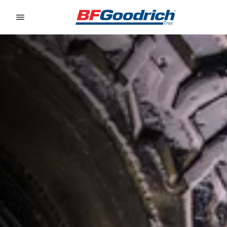
Go to page content
Go to page navigation