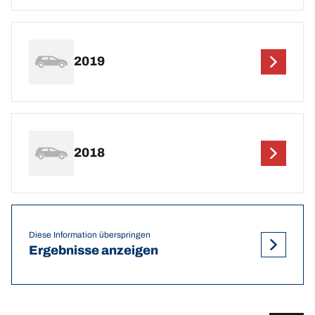
2019
2018
Diese Information überspringen
Ergebnisse anzeigen