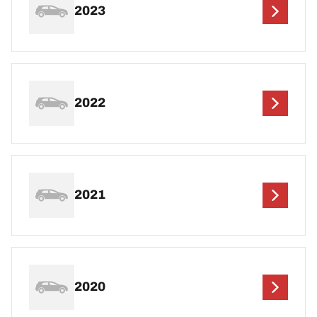
2023
2022
2021
2020