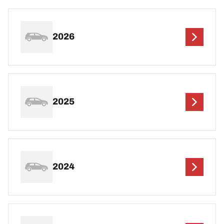
2026
2025
2024