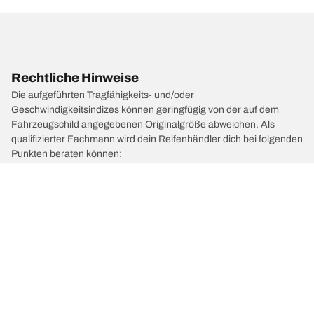
Rechtliche Hinweise
Die aufgeführten Tragfähigkeits- und/oder
Geschwindigkeitsindizes können geringfügig von der auf dem
Fahrzeugschild angegebenen Originalgröße abweichen. Als
qualifizierter Fachmann wird dein Reifenhändler dich bei folgenden
Punkten beraten können:
1. Er informiert dich, wenn sich der Tragfähigkeits- und/oder der
Geschwindigkeitsindex der Ersatzreifen von dem der Originalreifen
unterscheidet.
2. Er wird feststellen, ob der Reifendruck für die vorgeschlagene
alternative Größe angepasst werden muss.
/
Focus
Focus
1998