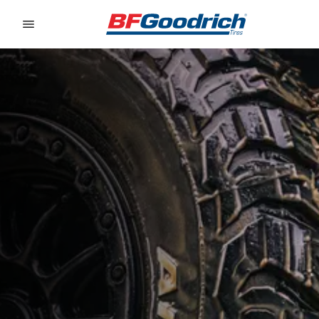
Go to page content
Go to page navigation