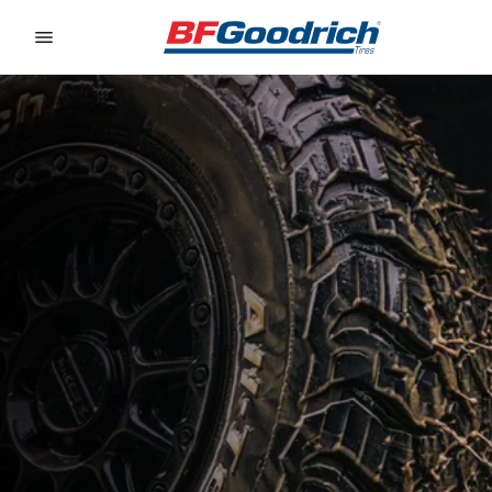
Go to page content
Go to page navigation