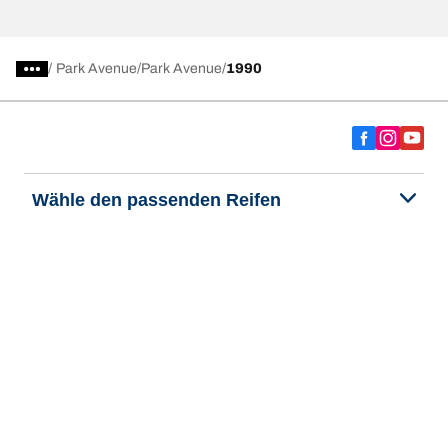
/
Park Avenue
Park Avenue
1990
Wähle den passenden Reifen
Unsere aktuelle Reifenempfehlung
We are BFGoodrich
Hilfe & Tipps