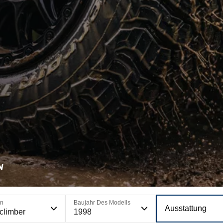
N
on
Baujahr Des Modells
Ausstattung
climber
1998